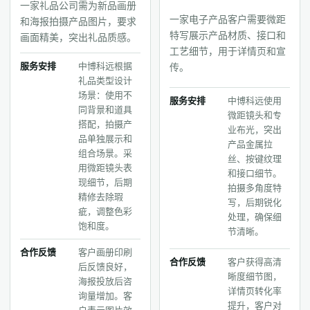
一家礼品公司需为新品画册
一家电子产品客户需要微距
和海报拍摄产品图片，要求
特写展示产品材质、接口和
画面精美，突出礼品质感。
工艺细节，用于详情页和宣
服务安排
中博科远根据
传。
礼品类型设计
场景：使用不
服务安排
中博科远使用
同背景和道具
微距镜头和专
搭配，拍摄产
业布光，突出
品单独展示和
产品金属拉
组合场景。采
丝、按键纹理
用微距镜头表
和接口细节。
现细节，后期
拍摄多角度特
精修去除瑕
写，后期锐化
疵，调整色彩
处理，确保细
饱和度。
节清晰。
合作反馈
客户画册印刷
合作反馈
客户获得高清
后反馈良好，
晰度细节图，
海报投放后咨
详情页转化率
询量增加。客
提升，客户对