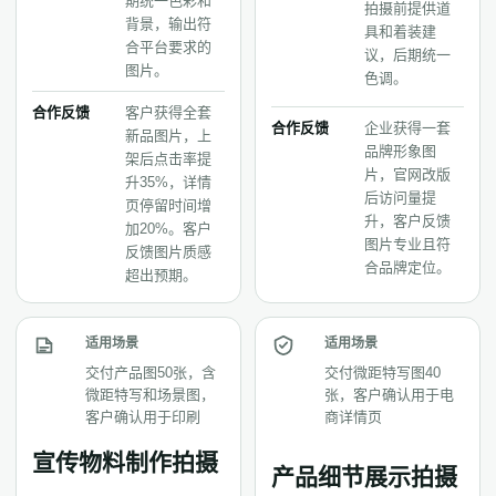
期统一色彩和
拍摄前提供道
背景，输出符
具和着装建
合平台要求的
议，后期统一
图片。
色调。
合作反馈
客户获得全套
合作反馈
企业获得一套
新品图片，上
品牌形象图
架后点击率提
片，官网改版
升35%，详情
后访问量提
页停留时间增
升，客户反馈
加20%。客户
图片专业且符
反馈图片质感
合品牌定位。
超出预期。
适用场景
适用场景
交付产品图50张，含
交付微距特写图40
微距特写和场景图，
张，客户确认用于电
客户确认用于印刷
商详情页
宣传物料制作拍摄
产品细节展示拍摄