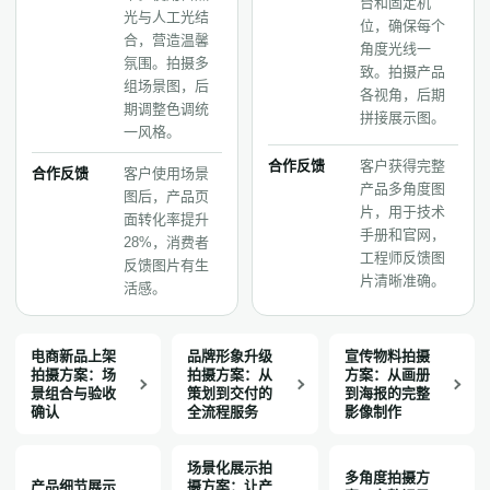
台和固定机
光与人工光结
位，确保每个
合，营造温馨
角度光线一
氛围。拍摄多
致。拍摄产品
组场景图，后
各视角，后期
期调整色调统
拼接展示图。
一风格。
合作反馈
客户获得完整
合作反馈
客户使用场景
产品多角度图
图后，产品页
片，用于技术
面转化率提升
手册和官网，
28%，消费者
工程师反馈图
反馈图片有生
片清晰准确。
活感。
电商新品上架
品牌形象升级
宣传物料拍摄
拍摄方案：场
拍摄方案：从
方案：从画册
景组合与验收
策划到交付的
到海报的完整
确认
全流程服务
影像制作
场景化展示拍
多角度拍摄方
产品细节展示
摄方案：让产