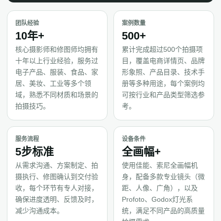
团队经验
案例数量
10年+
500+
核心摄影师和修图师均拥有
累计完成超过500个拍摄项
十年以上行业经验，服务过
目，覆盖电商详情页、品牌
电子产品、服装、食品、家
形象照、产品目录、技术手
居、美妆、工业等多个领
册等多种用途，每个案例均
域，熟悉不同材质和场景的
可按行业和产品类型筛选参
拍摄技巧。
考。
服务流程
设备条件
5步标准
全画幅+
从需求沟通、方案制定、拍
使用佳能、索尼全画幅机
摄执行、修图确认到交付验
身，配备多款专业镜头（微
收，每个环节有专人对接，
距、人像、广角），以及
确保进度透明、反馈及时，
Profoto、Godox灯光系
减少沟通成本。
统，满足不同产品的高质量