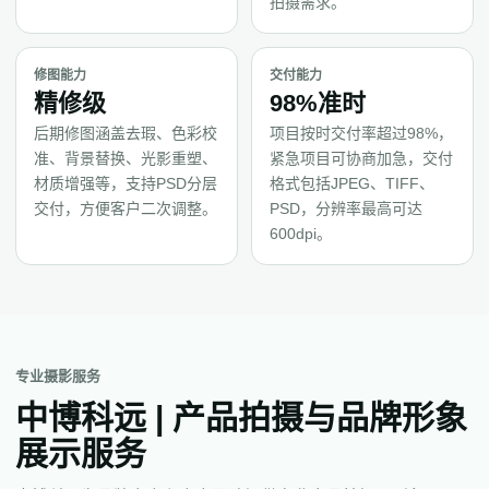
拍摄需求。
修图能力
交付能力
精修级
98%准时
后期修图涵盖去瑕、色彩校
项目按时交付率超过98%，
准、背景替换、光影重塑、
紧急项目可协商加急，交付
材质增强等，支持PSD分层
格式包括JPEG、TIFF、
交付，方便客户二次调整。
PSD，分辨率最高可达
600dpi。
专业摄影服务
中博科远 | 产品拍摄与品牌形象
展示服务