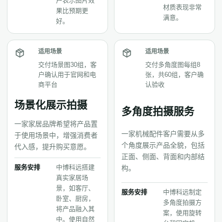
户表示图片效
材质表现非常
果比预期更
满意。
好。
适用场景
适用场景
交付场景图30组，客
交付多角度图每组8
户确认用于官网和电
张，共60组，客户确
商平台
认验收
场景化展示拍摄
多角度拍摄服务
一家家居品牌希望将产品置
一家机械配件客户需要从多
于使用场景中，增强消费者
个角度展示产品全貌，包括
代入感，提升购买意愿。
正面、侧面、背面和内部结
服务安排
中博科远搭建
构。
真实家居场
景，如客厅、
服务安排
中博科远制定
卧室、厨房，
多角度拍摄方
将产品融入其
案，使用旋转
中。使用自然