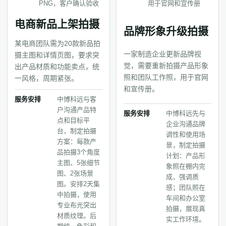
PNG，客户确认验收
用于官网和宣传册
电商新品上架拍摄
品牌形象升级拍摄
某电商团队需为20款新品拍
一家制造企业更新品牌视
摄主图和详情页图，要求突
觉，需要重新拍摄产品形象
出产品材质和功能卖点，统
照和团队工作照，用于官网
一风格，周期紧张。
和宣传册。
服务安排
中博科远与客
户沟通产品特
服务安排
中博科远先与
点和目标平
企业沟通品牌
台，制定拍摄
调性和使用场
方案：每款产
景，制定拍摄
品拍摄3个角度
计划：产品形
主图、5张细节
象照在棚内完
图、2张场景
成，强调质
图。安排2天集
感；团队照在
中拍摄，使用
车间和办公室
专业布光突出
拍摄，展现真
材质纹理。后
实工作环境。