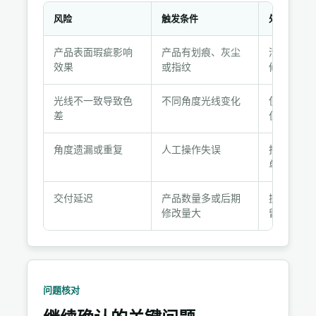
风险
触发条件
处理动作
风
产品表面瑕疵影响
产品有划痕、灰尘
清洁后拍
险
效果
或指纹
修复明显
处
理
光线不一致导致色
不同角度光线变化
使用旋转
与
差
位，统一
验
收
角度遗漏或重复
人工操作失误
拍摄前制
记
单，逐项
录
交付延迟
产品数量多或后期
提前沟通
修改量大
留缓冲时
问题核对