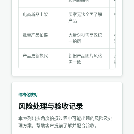
和内部结构
特写
场
景
电商新品上架
买家无法全面了解
标准6张组
的
产品
方
案
批量产品拍摄
大量SKU需高效统
标准6张组
对
一拍摄
流程
照
产品更新换代
新旧产品图片风格
沿用原方
需一致
摄
结构化核对
风险处理与验收记录
本表列出多角度拍摄过程中可能出现的风险及处
理方案，帮助客户提前了解并配合验收。