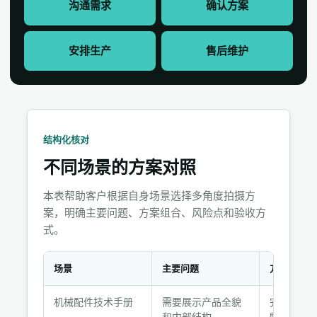
沟通需求
确认方案
安排生产
售后维护
结构化核对
不同场景的方案对照
本表帮助客户根据自身场景选择多角度拍摄方
案，明确主要问题、方案组合、风险点和验收方
式。
场景
主要问题
方案组合
不
机械配件技术手册
需要展示产品全貌
完整8张组
同