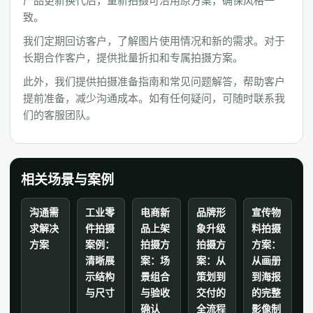
产品更新换代后，重新拍摄可沿用原方案，确保风格一
致。
我们定期回访客户，了解图片使用情况和新的需求。对于
长期合作客户，提供批量折扣和专属拍摄方案。
此外，我们提供拍摄准备指南和常见问题解答，帮助客户
提前准备，减少沟通成本。如有任何疑问，可随时联系我
们的客服团队。
相关场景与案例
沟通需
工业零
电商新
品牌形
宣传物
求解决
件拍摄
品上架
象升级
料拍摄
方案
案例：
拍摄方
拍摄方
方案：
清晰展
案：场
案：从
从画册
示结构
景组合
策划到
到海报
与尺寸
与验收
交付的
的完整
确认
全流程
影像制