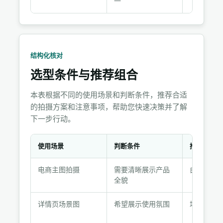
一
结构化核对
选型条件与推荐组合
本表根据不同的使用场景和判断条件，推荐合适
的拍摄方案和注意事项，帮助您快速决策并了解
下一步行动。
使用场景
判断条件
推荐选择
选
电商主图拍摄
需要清晰展示产品
白底图+细
型
全貌
条
件
详情页场景图
希望展示使用氛围
场景图拍
与