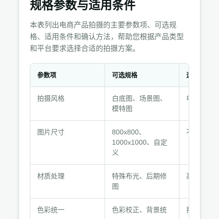
规格参数与适用条件
本表列出电商产品拍摄的主要参数项、可选规
格、适用条件和确认方法，帮助您根据产品类型
和平台要求选择合适的拍摄方案。
参数项
可选规格
适用条件
规
拍摄风格
白底图、场景图、
电商主图
格
模特图
参
数
图片尺寸
800x800、
不同平台
与
1000x1000、自定
适
义
用
条
材质处理
特殊布光、后期修
高反光、
件
图
色彩统一
色彩校正、背景统
批量拍摄