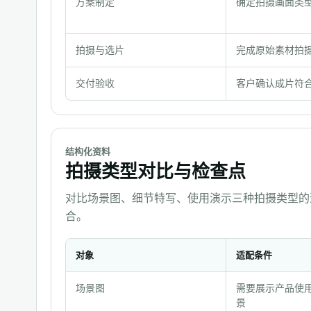
方案制定
确定拍摄画面类
作
步
拍摄与选片
完成原始素材拍
骤
与
交付验收
客户确认成片符
确
认
材
料
结构化资料
拍摄类型对比与检查点
对比场景图、细节特写、使用演示三种拍摄类型的
合。
对象
适配条件
拍
场景图
需要展示产品使
摄
景