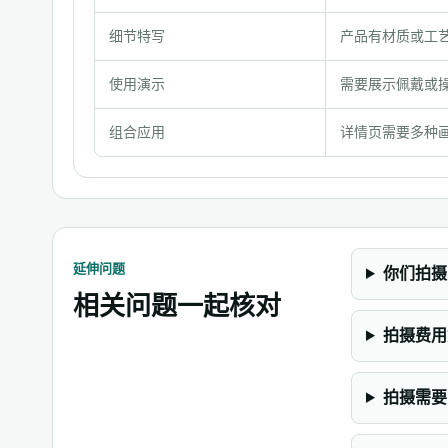
类
型
细节特写
产品有材质或工
对
使用演示
需要展示佩戴或
比
与
组合应用
详情页需要多种
检
查
点
延伸问题
你们拍摄
相关问题一起核对
拍摄费用
拍摄需要