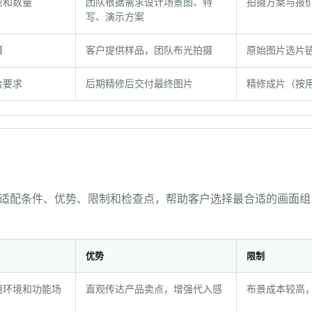
型和数量
团队根据需求设计场景图、特
拍摄方案与报
写、演示方案
摄
客户提供样品，团队布光拍摄
原始图片选片
合要求
后期精修后交付最终图片
精修成片（按
适配条件、优势、限制和检查点，帮助客户选择最合适的画面组
优势
限制
用环境和功能场
直观传达产品卖点，增强代入感
布景成本较高