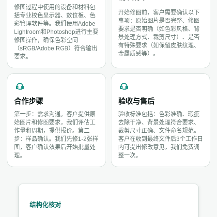
修图过程中使用的设备和材料包
开始修图前，客户需要确认以下
括专业校色显示器、数位板、色
事项：原始图片是否完整、修图
彩管理软件等。我们使用Adobe
要求是否明确（如色彩风格、背
Lightroom和Photoshop进行主要
景处理方式、裁剪尺寸）、是否
修图操作，确保色彩空间
有特殊要求（如保留皮肤纹理、
（sRGB/Adobe RGB）符合输出
金属质感等）。
要求。
合作步骤
验收与售后
第一步：需求沟通。客户提供原
验收标准包括：色彩准确、瑕疵
始图片和修图要求，我们评估工
去除干净、背景处理符合要求、
作量和周期，提供报价。第二
裁剪尺寸正确、文件命名规范。
步：样品确认。我们先修1-2张样
客户在收到最终文件后3个工作日
图，客户确认效果后开始批量处
内可提出修改意见，我们免费调
理。
整一次。
结构化核对