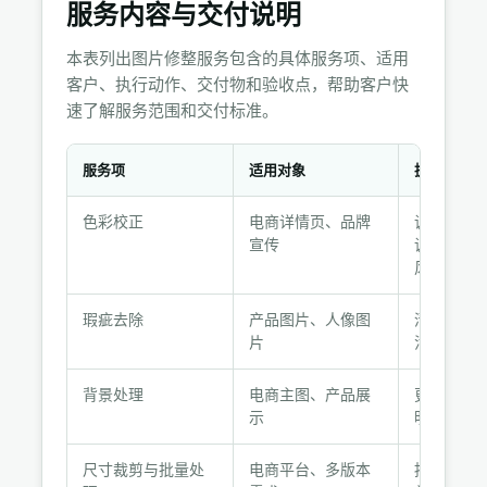
服务内容与交付说明
本表列出图片修整服务包含的具体服务项、适用
客户、执行动作、交付物和验收点，帮助客户快
速了解服务范围和交付标准。
服务项
适用对象
执行动作
服
色彩校正
电商详情页、品牌
调整白平
务
宣传
调、饱和
内
风格
容
与
瑕疵去除
产品图片、人像图
清除灰尘
交
片
污渍、多
付
说
背景处理
电商主图、产品展
更换纯色
明
示
明背景或
尺寸裁剪与批量处
电商平台、多版本
按指定尺