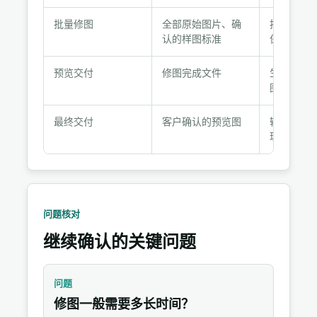
交
付
批量修图
全部原始图片、确
按标准批
节
认的样图标准
保持沟通
点
预览交付
修图完成文件
生成低分
图供检查
最终交付
客户确认的预览图
输出最终
理文件清
问题核对
继续确认的关键问题
问题
修图一般需要多长时间？