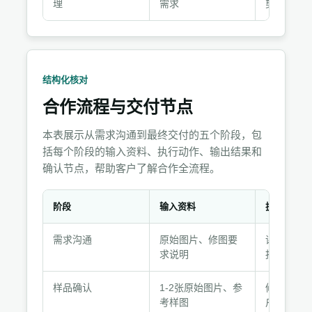
理
需求
剪，保持
结构化核对
合作流程与交付节点
本表展示从需求沟通到最终交付的五个阶段，包
括每个阶段的输入资料、执行动作、输出结果和
确认节点，帮助客户了解合作全流程。
阶段
输入资料
执行动作
合
需求沟通
原始图片、修图要
评估工作
作
求说明
报价和周
流
程
样品确认
1-2张原始图片、参
修样图，
与
考样图
户满意