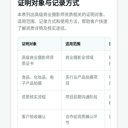
证明对象与记录方式
本表列出高级商业摄影师资质相关的证明对象、
适用范围、记录方式和使用方法，帮助客户快速
了解资质详情及核实途径。
证明对象
适用范围
记录方式
证
高级商业摄影师资
商业摄影全领域
纸质证书 
明
质证书
描件
对
象
食品、化妆品、电
多行业产品拍摄项
项目案例集
与
子产品拍摄
目
反馈记录
记
录
资质核实流程
项目前期沟通阶段
证书编号 
方
构官网
式
客户验收确认
合作前资质确认环
客户确认
节