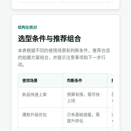
结构化核对
选型条件与推荐组合
本表根据不同的使用场景和判断条件，推荐合适
的拍摄方案组合，并提示注意事项和下一步行
动。
使用场景
判断条件
推荐选择
选
新品快速上架
预算有限，需尽快
基础套餐：
型
上线
+10详情图
条
件
爆款升级优化
已有基础销量，需
进阶套餐：
与
提升转化
+15详情
推