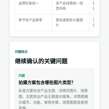
荐
品牌形象统一
多产品线需统一视
批量套餐
组
觉风格
摄+修图
合
季节性产品换季
需快速更新大量图
加急套餐
片
期+快速修
问题核对
继续确认的关键问题
问题
拍摄方案包含哪些图片类型？
标准方案包含产品主图、详情页图片、场景
图。主图突出产品正面或45度角，详情图展
示细节、功能、使用步骤，场景图营造使用
氛围。