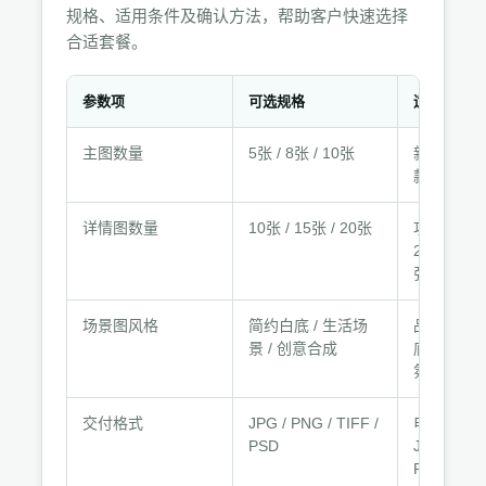
规格、适用条件及确认方法，帮助客户快速选择
合适套餐。
参数项
可选规格
适用条件
规
主图数量
5张 / 8张 / 10张
新品上架选
格
款升级选8-
参
数
详情图数量
10张 / 15张 / 20张
功能复杂产
与
20张，简
适
张
用
条
场景图风格
简约白底 / 生活场
品牌调性
件
景 / 创意合成
底通用，
氛围
交付格式
JPG / PNG / TIFF /
电商上传
PSD
JPG，后
PSD