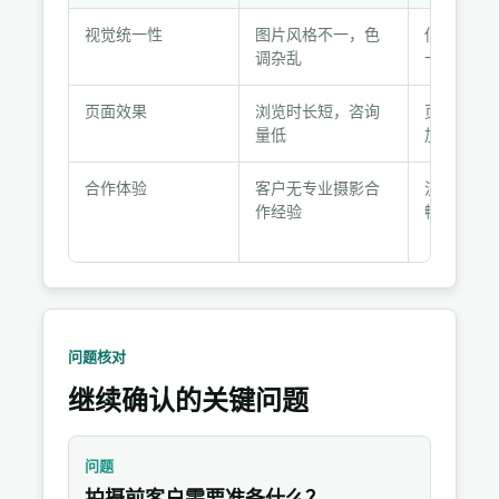
结
视觉统一性
图片风格不一，色
低饱和暖
果
调杂乱
一，面料
变
化
页面效果
浏览时长短，咨询
页面浏览
与
量低
加，咨询
客
户
合作体验
客户无专业摄影合
流程清晰
反
作经验
畅，交付
馈
问题核对
继续确认的关键问题
问题