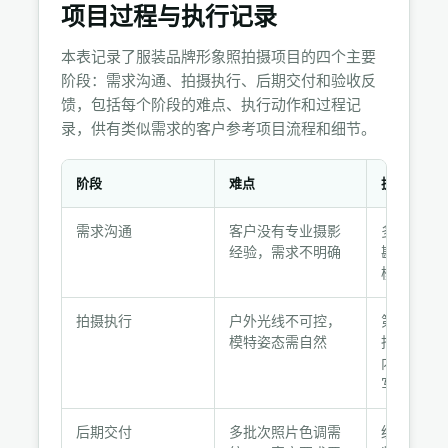
项目过程与执行记录
本表记录了服装品牌形象照拍摄项目的四个主要
阶段：需求沟通、拍摄执行、后期交付和验收反
馈，包括每个阶段的难点、执行动作和过程记
录，供有类似需求的客户参考项目流程和细节。
阶段
难点
执行动作
项
需求沟通
客户没有专业摄影
多次线上会
目
经验，需求不明确
勘查，明
过
模特、交
程
与
拍摄执行
户外光线不可控，
第一天户
执
模特姿态需自然
拍动态，
行
内柔光拍
写
记
录
后期交付
多批次照片色调需
统一校准