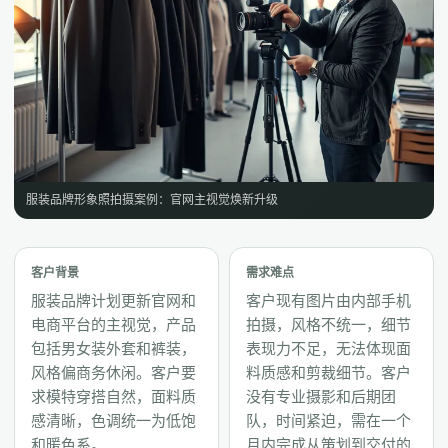
服装品牌形象照拍摄案例：官网主视觉焕新升级
客户背景
需求难点
服装品牌计划更新官网和
客户现有图片由内部手机
电商平台的主视觉，产品
拍摄，风格不统一，细节
包括男女装外套和裤装，
表现力不足，无法体现面
风格偏商务休闲。客户要
料质感和剪裁细节。客户
求模特穿搭自然，面料质
没有专业摄影和后期团
感清晰，色调统一为低饱
队，时间紧迫，需在一个
和暖色系。
月内完成从策划到交付的