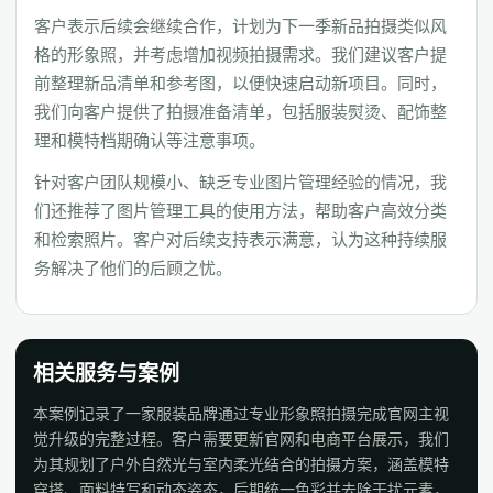
客户表示后续会继续合作，计划为下一季新品拍摄类似风
格的形象照，并考虑增加视频拍摄需求。我们建议客户提
前整理新品清单和参考图，以便快速启动新项目。同时，
我们向客户提供了拍摄准备清单，包括服装熨烫、配饰整
理和模特档期确认等注意事项。
针对客户团队规模小、缺乏专业图片管理经验的情况，我
们还推荐了图片管理工具的使用方法，帮助客户高效分类
和检索照片。客户对后续支持表示满意，认为这种持续服
务解决了他们的后顾之忧。
相关服务与案例
本案例记录了一家服装品牌通过专业形象照拍摄完成官网主视
觉升级的完整过程。客户需要更新官网和电商平台展示，我们
为其规划了户外自然光与室内柔光结合的拍摄方案，涵盖模特
穿搭、面料特写和动态姿态，后期统一色彩并去除干扰元素，