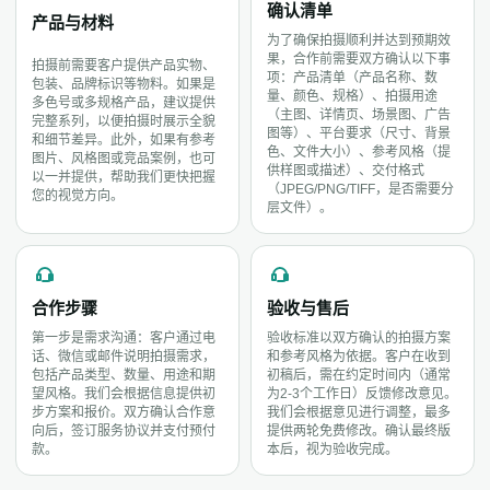
确认清单
产品与材料
为了确保拍摄顺利并达到预期效
果，合作前需要双方确认以下事
拍摄前需要客户提供产品实物、
项：产品清单（产品名称、数
包装、品牌标识等物料。如果是
量、颜色、规格）、拍摄用途
多色号或多规格产品，建议提供
（主图、详情页、场景图、广告
完整系列，以便拍摄时展示全貌
图等）、平台要求（尺寸、背景
和细节差异。此外，如果有参考
色、文件大小）、参考风格（提
图片、风格图或竞品案例，也可
供样图或描述）、交付格式
以一并提供，帮助我们更快把握
（JPEG/PNG/TIFF，是否需要分
您的视觉方向。
层文件）。
合作步骤
验收与售后
第一步是需求沟通：客户通过电
验收标准以双方确认的拍摄方案
话、微信或邮件说明拍摄需求，
和参考风格为依据。客户在收到
包括产品类型、数量、用途和期
初稿后，需在约定时间内（通常
望风格。我们会根据信息提供初
为2-3个工作日）反馈修改意见。
步方案和报价。双方确认合作意
我们会根据意见进行调整，最多
向后，签订服务协议并支付预付
提供两轮免费修改。确认最终版
款。
本后，视为验收完成。