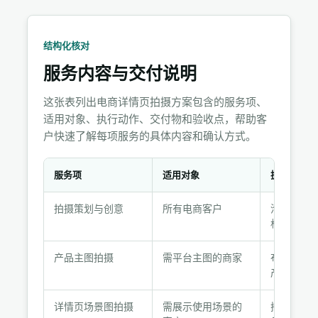
结构化核对
服务内容与交付说明
这张表列出电商详情页拍摄方案包含的服务项、
适用对象、执行动作、交付物和验收点，帮助客
户快速了解每项服务的具体内容和确认方式。
服务项
适用对象
执行动作
服
拍摄策划与创意
所有电商客户
沟通需求
务
格参考和
内
容
产品主图拍摄
需平台主图的商家
布光、构
与
产品主体
交
付
详情页场景图拍摄
需展示使用场景的
搭建场景