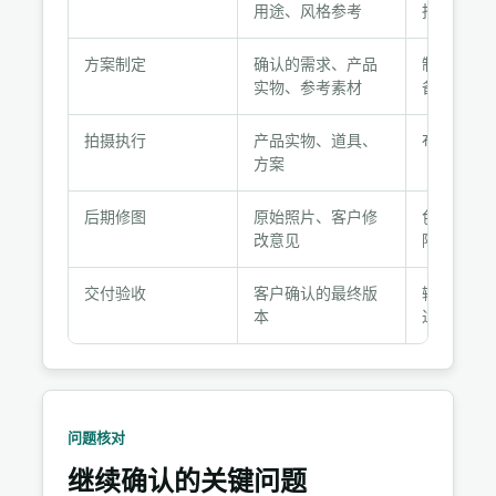
作
用途、风格参考
拍摄需求
流
程
方案制定
确认的需求、产品
制定拍摄
与
实物、参考素材
备道具和
交
付
拍摄执行
产品实物、道具、
布光、构
节
方案
点
后期修图
原始照片、客户修
色彩校正
改意见
除、尺寸
交付验收
客户确认的最终版
输出最终
本
过云盘或
问题核对
继续确认的关键问题