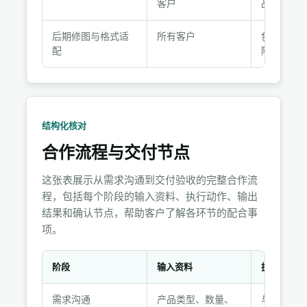
说
客户
品使用环
明
后期修图与格式适
所有客户
色彩校正
配
除、尺寸
结构化核对
合作流程与交付节点
这张表展示从需求沟通到交付验收的完整合作流
程，包括每个阶段的输入资料、执行动作、输出
结果和确认节点，帮助客户了解各环节的配合事
项。
阶段
输入资料
执行动作
合
需求沟通
产品类型、数量、
与客户沟