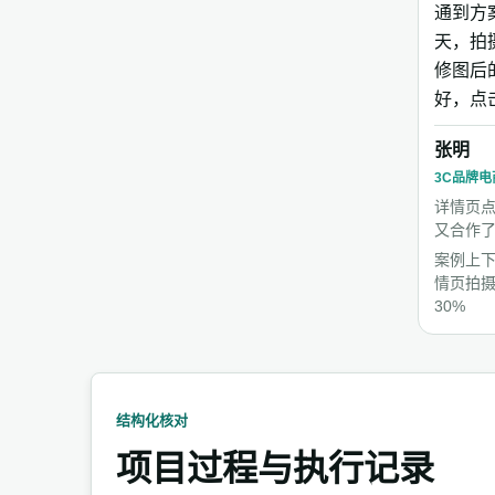
通到方
天，拍
修图后
好，点
张明
3C品牌电
详情页点
又合作
案例上
情页拍
30%
结构化核对
项目过程与执行记录