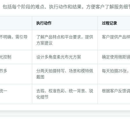
，包括每个阶段的难点、执行动作和结果，方便客户了解服务细
执行动作
过程记录
不明确，需引导
了解产品特点和平台要求，提供
客户提供产品
方案建议
光控制
设计多角度柔光布光方案
确定使用微距
节多
分两天拍摄特写、场景和模特佩
每天拍摄25张
戴图
统一
去瑕、校准色彩、统一背景、锐
根据客户反馈调
化细节