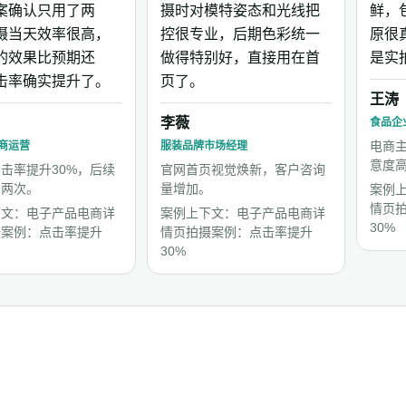
案确认只用了两
摄时对模特姿态和光线把
鲜，
摄当天效率很高，
控很专业，后期色彩统一
原很
的效果比预期还
做得特别好，直接用在首
是实
击率确实提升了。
页了。
王涛
李薇
食品企
电商
商运营
服装品牌市场经理
意度
击率提升30%，后续
官网首页视觉焕新，客户咨询
了两次。
量增加。
案例
情页
下文：电子产品电商详
案例上下文：电子产品电商详
30%
摄案例：点击率提升
情页拍摄案例：点击率提升
30%