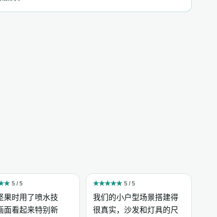
★
★
5 / 5
★
★
★
★
★
5 / 5
坚果时用了喷水技
我们的小户型场景搭建得
画面看起来特别新
很真实，沙发和灯具的尺