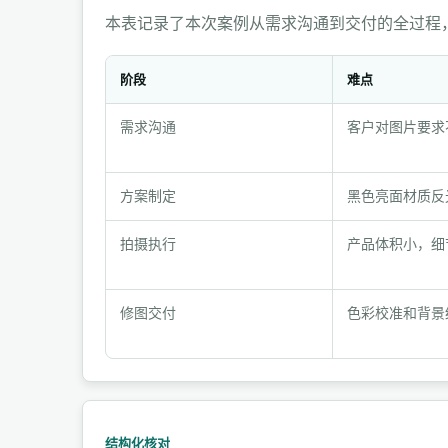
本表记录了本次案例从需求沟通到交付的全过程
阶段
难点
项
需求沟通
客户对图片要求
目
过
程
方案制定
黑色亮面材质反
与
拍摄执行
产品体积小，细
执
行
记
修图交付
色彩校准和背景
录
结构化核对